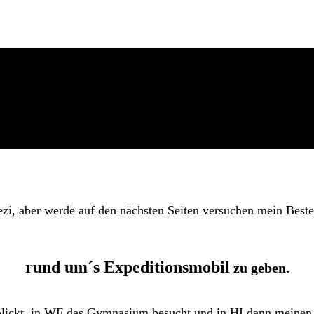
ezi, aber werde auf den nächsten Seiten versuchen mein Best
rund um´s Expeditionsmobil
zu geben.
rblickt, in WF das Gymnasium besucht und in HI dann meine