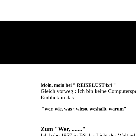
Moin, moin bei " REISELUST4x4 "
Gleich vorweg : Ich bin keine Computersp
Einblick in das
"
wer, wie, was ; wieso, weshalb, warum
"
Z
um "Wer, ......."
Ich habe 1957 in BS das Licht der Welt e