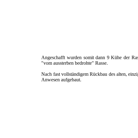
Rotes Höhenvieh - Bulle 2-jährig
Rotes Höhenvieh -2
Angeschafft wurden somit dann 9 Kühe der Ra
"vom aussterben bedrohte" Rasse.
Nach fast vollständigem Rückbau des alten, ein
Anwesen aufgebaut.