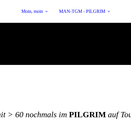
Moin, moin
MAN-TGM - PILGRIM
REISELUST4x
it > 60 nochmals im
PILGRIM
auf To